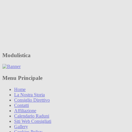
Modulistica
Menu Principale
Home
La Nostra Storia
Consiglio Direttivo
Contatti
Affiliazione
Calendario Raduni
Siti Web Consigliati
Gallery
Cookies Policy